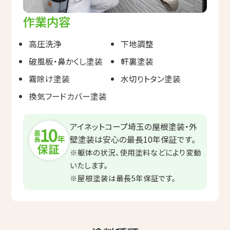
作業内容
高圧洗浄
下地調整
破風板・鼻かくし塗装
軒裏塗装
霧除け塗装
水切りトタン塗装
換気フードカバー塗装
アイネットコープ埼玉の屋根塗装・外
壁塗装は
安心の最長10年保証です。
※躯体の状況、使用塗料などにより変動
いたします。
※屋根塗装は最長5年保証です。