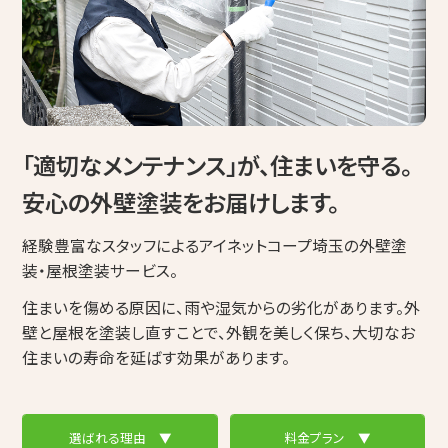
コープ de リフォーム（店舗型相談窓口）
組合概要・組合員募集のお知らせ
採用情報
アイネットコープからのお知らせ
「適切なメンテナンス」が、住まいを守る。
その他
安心の外壁塗装をお届けします。
経験豊富なスタッフによるアイネットコープ埼玉の外壁塗
装・屋根塗装サービス。
住まいを傷める原因に、雨や湿気からの劣化があります。外
壁と屋根を塗装し直すことで、外観を美しく保ち、大切なお
プライバシーポリシー
組合員専用ページ
住まいの寿命を延ばす効果があります。
選ばれる理由 ▼
料金プラン ▼