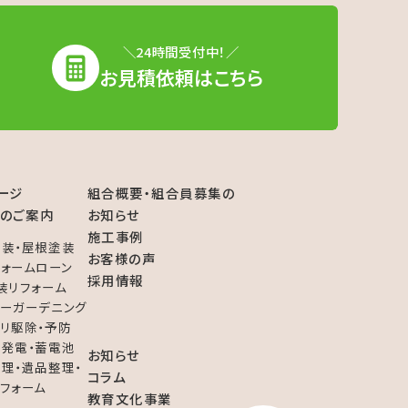
＼24時間受付中！／
お見積依頼はこちら
ージ
組合概要・組合員募集の
のご案内
お知らせ
施工事例
装・屋根塗装
お客様の声
フォームローン
採用情報
装リフォーム
ーガーデニング
リ駆除・予防
発電・蓄電池
お知らせ
理・遺品整理・
コラム
フォーム
教育文化事業