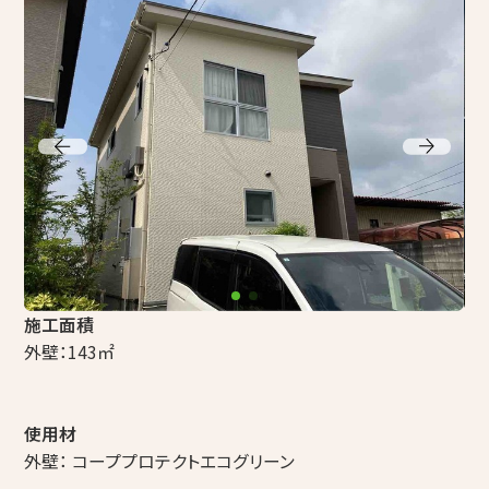
コープ de リフォーム（店舗型相談窓口）
組合概要・組合員募集のお知らせ
採用情報
アイネットコープからのお知らせ
その他
施工面積
外壁：
143
㎡
プライバシーポリシー
組合員専用ページ
使用材
外壁： コーププロテクトエコグリーン