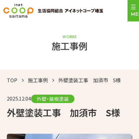
WORKS
施工事例
＼24時間受付中！／
0120-471-159
お見積依頼はこちら
営業時間 9:00〜17:30
TOP
施工事例
外壁塗装工事 加須市 S様
トップ
2025.12.04
サービスのご案内
外壁・屋根塗装
外壁塗装工事 加須市 S様
施工事例
お客様の声