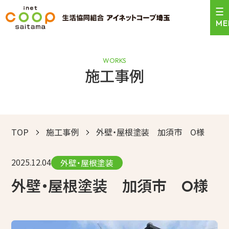
WORKS
施工事例
＼24時間受付中！／
0120-471-159
お見積依頼はこちら
営業時間 9:00〜17:30
TOP
施工事例
外壁・屋根塗装 加須市 O様
トップ
2025.12.04
サービスのご案内
外壁・屋根塗装
外壁・屋根塗装 加須市 O様
施工事例
お客様の声