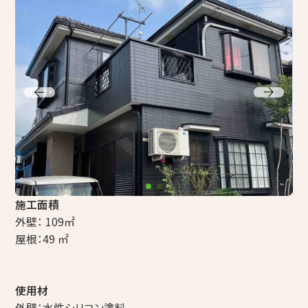
コープ de リフォーム（店舗型相談窓口）
組合概要・組合員募集のお知らせ
採用情報
アイネットコープからのお知らせ
その他
施工面積
外壁：
109
㎡
プライバシーポリシー
組合員専用ページ
屋根：
49
㎡
使用材
外壁：水性シリコン塗料