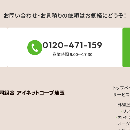
主役のパネルを取り付けます。
お問い合わせ・お見積りの依頼は
お気軽にどうぞ！
0120-471-159
営業時間 9:00〜17:30
7．屋根配線
耐候性に優れたPFD二重管を屋根配線で使用します。
トップペ
サービス
外壁塗
リ
内・外
8．周辺機器取り付け
オーダ