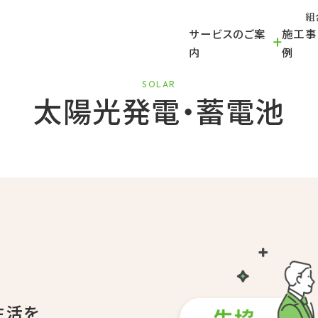
組
サービスのご案
施工事
FLOW
内
例
施工の流れ
SOLAR
太陽光発電・蓄電池
1．ハシゴ（スライダー）設置
荷物を揚げるハシゴを安全な場所に設置します。
生活を