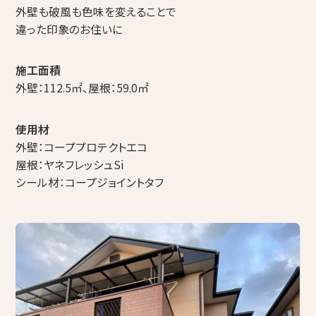
コープ de リフォーム（店舗型相談窓口）
外壁も破風も色味を変えることで
違った印象のお住いに
組合概要・組合員募集のお知らせ
採用情報
施工面積
外壁：112.5㎡、屋根：59.0㎡
アイネットコープからのお知らせ
使用材
その他
外壁：コーププロテクトエコ
屋根：ヤネフレッシュSi
シール材：コープジョイントタフ
プライバシーポリシー
組合員専用ページ