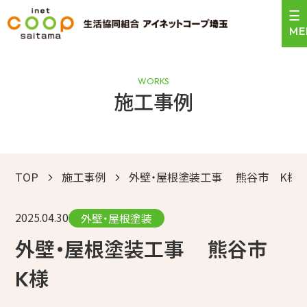
WORKS
施工事例
＼24時間受付中！／
0120-471-159
お見積依頼はこちら
営業時間 9:00〜17:30
TOP
施工事例
外壁・屋根塗装工事 熊谷市 K様
トップ
2025.04.30
サービスのご案内
外壁・屋根塗装
外壁・屋根塗装工事 熊谷市
施工事例
K様
お客様の声