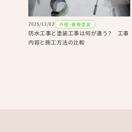
外壁・屋根塗装
2025/12/02
防水工事と塗装工事は何が違う？ 工事
内容と施工方法の比較
投
稿
の
ペ
ー
ジ
送
り