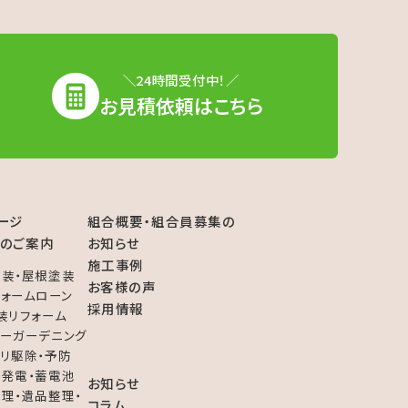
＼24時間受付中！／
お見積依頼はこちら
ージ
組合概要・組合員募集の
のご案内
お知らせ
施工事例
装・屋根塗装
お客様の声
フォームローン
採用情報
装リフォーム
ーガーデニング
リ駆除・予防
発電・蓄電池
お知らせ
理・遺品整理・
コラム