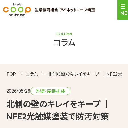
COLUMN
コラム
＼24時間受付中！／
0120-471-159
お見積依頼はこちら
営業時間 9:00〜17:30
TOP
コラム
北側の壁のキレイをキープ ｜ NFE2光
トップ
2026/05/28
サービスのご案内
外壁・屋根塗装
北側の壁のキレイをキープ ｜
施工事例
NFE2光触媒塗装で防汚対策
お客様の声