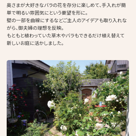
コープ de リフォーム（店舗型相談窓口）
奥さまが大好きなバラの花を存分に楽しめて、手入れが簡
単で明るい雰囲気にという要望を形に。
組合概要・組合員募集のお知らせ
壁の一部を曲線にするなどご主人のアイデアも取り入れな
がら、御夫婦の理想を反映。
採用情報
もともと植わっていた草木やバラもできるだけ植え替えて
新しいお庭に活かしました。
アイネットコープからのお知らせ
その他
プライバシーポリシー
組合員専用ページ