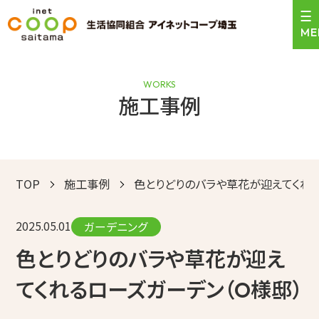
WORKS
施工事例
＼24時間受付中！／
0120-471-159
お見積依頼はこちら
営業時間 9:00〜17:30
TOP
施工事例
色とりどりのバラや草花が迎えてくれる
トップ
2025.05.01
サービスのご案内
ガーデニング
色とりどりのバラや草花が迎え
施工事例
てくれるローズガーデン（O様邸）
お客様の声