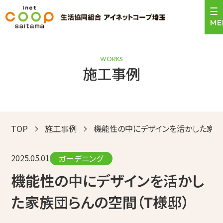
WORKS
施工事例
＼24時間受付中！／
0120-471-159
お見積依頼はこちら
営業時間 9:00〜17:30
TOP
施工事例
機能性の中にデザインを活かした家族
トップ
2025.05.01
サービスのご案内
ガーデニング
機能性の中にデザインを活かし
施工事例
た家族団らんの空間（T様邸）
お客様の声