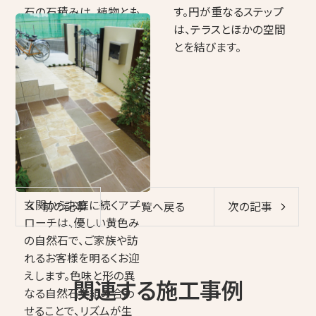
す。円が重なるステップ
石の石積みは、植物とも
は、テラスとほかの空間
マッチし、華やかさと落ち
とを結びます。
着きを生み出していま
す。
玄関からお庭に続くアプ
前の記事
一覧へ戻る
次の記事
ローチは、優しい黄色み
の自然石で、ご家族や訪
れるお客様を明るくお迎
えします。色味と形の異
関連する施工事例
なる自然石を組み合わ
せることで、リズムが生