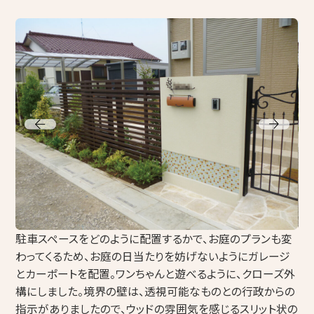
コープ de リフォーム（店舗型相談窓口）
組合概要・組合員募集のお知らせ
採用情報
アイネットコープからのお知らせ
その他
プライバシーポリシー
組合員専用ページ
駐車スペースをどのように配置するかで、お庭のプランも変
わってくるため、お庭の日当たりを妨げないようにガレージ
とカーポートを配置。ワンちゃんと遊べるように、クローズ外
構にしました。境界の壁は、透視可能なものとの行政からの
指示がありましたので、ウッドの雰囲気を感じるスリット状の