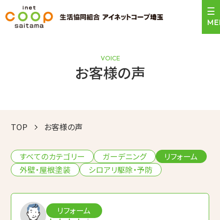
VOICE
お客様の声
＼24時間受付中！／
0120-471-159
お見積依頼はこちら
営業時間 9:00〜17:30
TOP
お客様の声
トップ
サービスのご案内
すべてのカテゴリー
ガーデニング
リフォーム
外壁・屋根塗装
シロアリ駆除・予防
施工事例
お客様の声
リフォーム