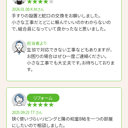
コープ de リフォーム（店舗型相談窓口）
2026.01.08
K.Mさん
組合概要・組合員募集のお知らせ
手すりの設置と蛇口の交換をお願いしました。
小さな工事だとどこに頼んでいいのかわからないの
採用情報
で、組合員になっていて良かったなと思いました。
アイネットコープからのお知らせ
担当者より
生協で対応できない工事などもありますが、
その他
お困りの場合はぜひ一度ご連絡ください。
小さな工事でも大丈夫です。お待ちしておりま
す。
プライバシーポリシー
組合員専用ページ
リフォーム
2025.09.23
T.Tさん
狭く使いづらいリビングと隣の和室8帖を一つの部屋
にしたいので相談しました。