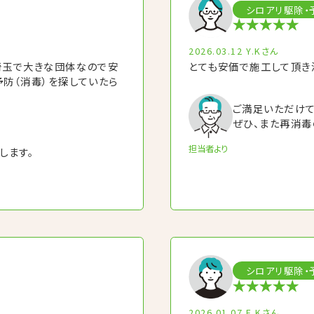
シロアリ駆除・
2026.03.12
Y.Kさん
埼玉で大きな団体なので安
とても安価で施工して頂き
防（消毒）を探していたら
ご満足いただけて
ぜひ、また再消毒
担当者より
します。
シロアリ駆除・
2026.01.07
E.Kさん